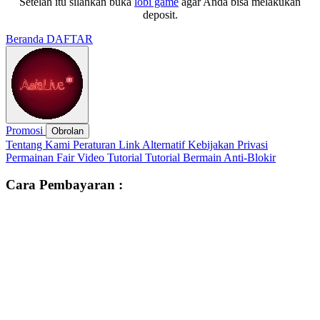
Setelah itu silahkan buka
lobi game
agar Anda bisa melakukan
deposit.
Beranda
DAFTAR
Promosi
Obrolan
Tentang Kami
Peraturan
Link Alternatif
Kebijakan Privasi
Permainan Fair
Video Tutorial
Tutorial Bermain
Anti-Blokir
Cara Pembayaran :