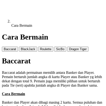
Cara Bermain
Cara Bermain
Baccarat
BlackJack
Roulette
SicBo
Dragon Tiger
Baccarat
Baccarat adalah permainan memilih antara Banker dan Player.
Pemain bertaruh jumlah angka di kartu Player atau Banker yg lebih
dekat dengan total 9. Pemain juga memiliki pilihan untuk bertaruh
pada Tie (seri) apabila jumlah angka di Player dan Banker sama.
Cara Bermain
Banker dan Player akan dibagi masing 2 kartu. Semua puluhan dan