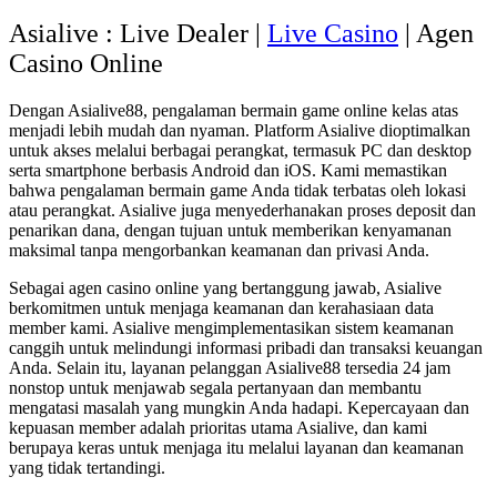
Asialive : Live Dealer |
Live Casino
| Agen
Casino Online
Dengan Asialive88, pengalaman bermain game online kelas atas
menjadi lebih mudah dan nyaman. Platform Asialive dioptimalkan
untuk akses melalui berbagai perangkat, termasuk PC dan desktop
serta smartphone berbasis Android dan iOS. Kami memastikan
bahwa pengalaman bermain game Anda tidak terbatas oleh lokasi
atau perangkat. Asialive juga menyederhanakan proses deposit dan
penarikan dana, dengan tujuan untuk memberikan kenyamanan
maksimal tanpa mengorbankan keamanan dan privasi Anda.
Sebagai agen casino online yang bertanggung jawab, Asialive
berkomitmen untuk menjaga keamanan dan kerahasiaan data
member kami. Asialive mengimplementasikan sistem keamanan
canggih untuk melindungi informasi pribadi dan transaksi keuangan
Anda. Selain itu, layanan pelanggan Asialive88 tersedia 24 jam
nonstop untuk menjawab segala pertanyaan dan membantu
mengatasi masalah yang mungkin Anda hadapi. Kepercayaan dan
kepuasan member adalah prioritas utama Asialive, dan kami
berupaya keras untuk menjaga itu melalui layanan dan keamanan
yang tidak tertandingi.