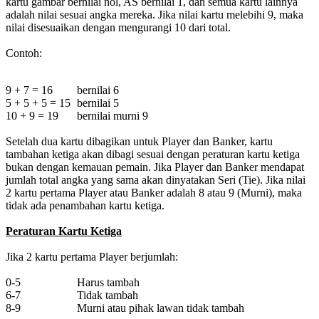
kartu gambar bernilai nol, AS bernilai 1, dan semua kartu lainnya
adalah nilai sesuai angka mereka. Jika nilai kartu melebihi 9, maka
nilai disesuaikan dengan mengurangi 10 dari total.
Contoh:
9 + 7 = 16
bernilai 6
5 + 5 + 5 = 15
bernilai 5
10 + 9 = 19
bernilai murni 9
Setelah dua kartu dibagikan untuk Player dan Banker, kartu
tambahan ketiga akan dibagi sesuai dengan peraturan kartu ketiga
bukan dengan kemauan pemain. Jika Player dan Banker mendapat
jumlah total angka yang sama akan dinyatakan Seri (Tie). Jika nilai
2 kartu pertama Player atau Banker adalah 8 atau 9 (Murni), maka
tidak ada penambahan kartu ketiga.
Peraturan Kartu Ketiga
Jika 2 kartu pertama Player berjumlah:
0-5
Harus tambah
6-7
Tidak tambah
8-9
Murni atau pihak lawan tidak tambah