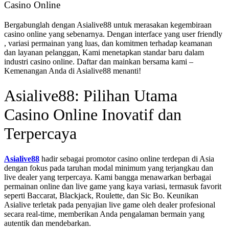
Casino Online
Bergabunglah dengan Asialive88 untuk merasakan kegembiraan
casino online yang sebenarnya. Dengan interface yang user friendly
, variasi permainan yang luas, dan komitmen terhadap keamanan
dan layanan pelanggan, Kami menetapkan standar baru dalam
industri casino online. Daftar dan mainkan bersama kami –
Kemenangan Anda di Asialive88 menanti!
Asialive88: Pilihan Utama
Casino Online Inovatif dan
Terpercaya
Asialive88
hadir sebagai promotor casino online terdepan di Asia
dengan fokus pada taruhan modal minimum yang terjangkau dan
live dealer yang terpercaya. Kami bangga menawarkan berbagai
permainan online dan live game yang kaya variasi, termasuk favorit
seperti Baccarat, Blackjack, Roulette, dan Sic Bo. Keunikan
Asialive terletak pada penyajian live game oleh dealer profesional
secara real-time, memberikan Anda pengalaman bermain yang
autentik dan mendebarkan.