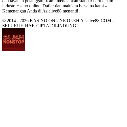
dan layanan pelanggan, Kami menetapkan standar baru dalam
industri casino online. Daftar dan mainkan bersama kami –
Kemenangan Anda di Asialive88 menanti!
© 2014 - 2026 KASINO ONLINE OLEH Asialive88.COM -
SELURUH HAK CIPTA DILINDUNGI