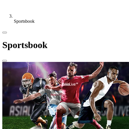
Sportsbook
Sportsbook