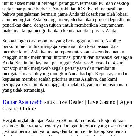
untuk akses melalui berbagai perangkat, termasuk PC dan desktop
serta smartphone berbasis Android dan iOS. Kami memastikan
bahwa pengalaman bermain game Anda tidak terbatas oleh lokasi
atau perangkat. Asialive juga menyederhanakan proses deposit dan
penarikan dana, dengan tujuan untuk memberikan kenyamanan
maksimal tanpa mengorbankan keamanan dan privasi Anda.
Sebagai agen casino online yang bertanggung jawab, Asialive
berkomitmen untuk menjaga keamanan dan kerahasiaan data
member kami. Asialive mengimplementasikan sistem keamanan
canggih untuk melindungi informasi pribadi dan transaksi keuangan
Anda. Selain itu, layanan pelanggan Asialive88 tersedia 24 jam
nonstop untuk menjawab segala pertanyaan dan membantu
mengatasi masalah yang mungkin Anda hadapi. Kepercayaan dan
kepuasan member adalah prioritas utama Asialive, dan kami
berupaya keras untuk menjaga itu melalui layanan dan keamanan
yang tidak tertandingi.
Daftar Asialive88
situs Live Dealer | Live Casino | Agen
Casino Online
Bergabunglah dengan Asialive88 untuk merasakan kegembiraan
casino online yang sebenarnya. Dengan interface yang user friendly
, variasi permainan yang luas, dan komitmen terhadap keamanan