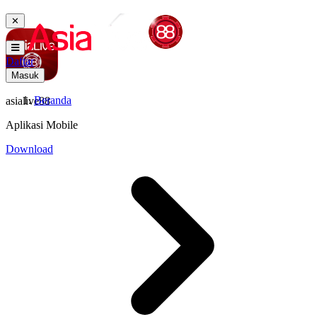
✕
Daftar
Masuk
Beranda
asialive88
Aplikasi Mobile
Download