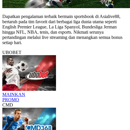
Dapatkan pengalaman terbaik bermain sportsbook di Asialive88,
bertaruh pada tim favorit dari berbagai liga dunia utama seperti
English Premier League, La Liga Spanyol, Bundesliga Jerman
hingga NFL, NBA, tenis, dan esports. Nikmati serunya
pertandingan melalui live streaming dan menangkan semua bonus
setiap hari.
UBOBET
MAINKAN
PROMO
CMD