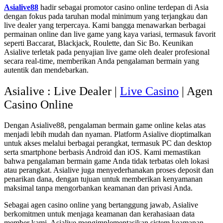
Asialive88
hadir sebagai promotor casino online terdepan di Asia
dengan fokus pada taruhan modal minimum yang terjangkau dan
live dealer yang terpercaya. Kami bangga menawarkan berbagai
permainan online dan live game yang kaya variasi, termasuk favorit
seperti Baccarat, Blackjack, Roulette, dan Sic Bo. Keunikan
Asialive terletak pada penyajian live game oleh dealer profesional
secara real-time, memberikan Anda pengalaman bermain yang
autentik dan mendebarkan.
Asialive : Live Dealer |
Live Casino
| Agen
Casino Online
Dengan Asialive88, pengalaman bermain game online kelas atas
menjadi lebih mudah dan nyaman. Platform Asialive dioptimalkan
untuk akses melalui berbagai perangkat, termasuk PC dan desktop
serta smartphone berbasis Android dan iOS. Kami memastikan
bahwa pengalaman bermain game Anda tidak terbatas oleh lokasi
atau perangkat. Asialive juga menyederhanakan proses deposit dan
penarikan dana, dengan tujuan untuk memberikan kenyamanan
maksimal tanpa mengorbankan keamanan dan privasi Anda.
Sebagai agen casino online yang bertanggung jawab, Asialive
berkomitmen untuk menjaga keamanan dan kerahasiaan data
member kami. Asialive mengimplementasikan sistem keamanan