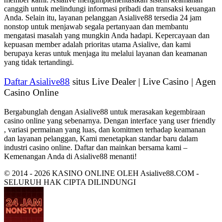
canggih untuk melindungi informasi pribadi dan transaksi keuangan
Anda. Selain itu, layanan pelanggan Asialive88 tersedia 24 jam
nonstop untuk menjawab segala pertanyaan dan membantu
mengatasi masalah yang mungkin Anda hadapi. Kepercayaan dan
kepuasan member adalah prioritas utama Asialive, dan kami
berupaya keras untuk menjaga itu melalui layanan dan keamanan
yang tidak tertandingi.
Daftar Asialive88
situs Live Dealer | Live Casino | Agen
Casino Online
Bergabunglah dengan Asialive88 untuk merasakan kegembiraan
casino online yang sebenarnya. Dengan interface yang user friendly
, variasi permainan yang luas, dan komitmen terhadap keamanan
dan layanan pelanggan, Kami menetapkan standar baru dalam
industri casino online. Daftar dan mainkan bersama kami –
Kemenangan Anda di Asialive88 menanti!
© 2014 - 2026 KASINO ONLINE OLEH Asialive88.COM -
SELURUH HAK CIPTA DILINDUNGI