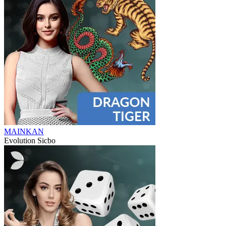
MAINKAN
Evolution Sicbo