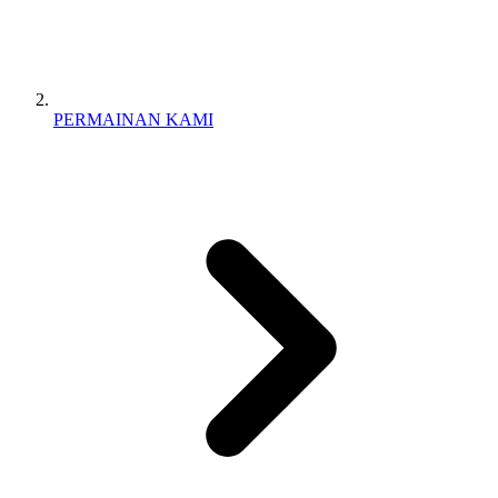
PERMAINAN KAMI