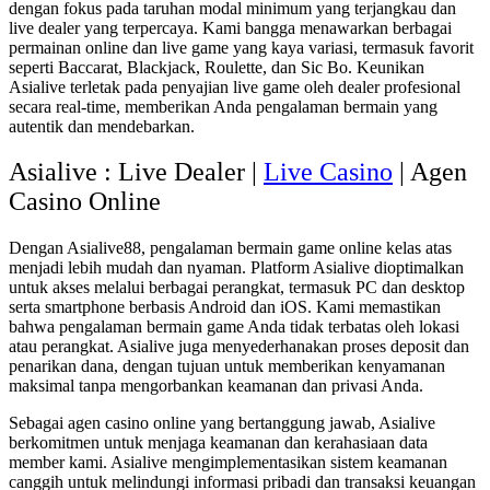
dengan fokus pada taruhan modal minimum yang terjangkau dan
live dealer yang terpercaya. Kami bangga menawarkan berbagai
permainan online dan live game yang kaya variasi, termasuk favorit
seperti Baccarat, Blackjack, Roulette, dan Sic Bo. Keunikan
Asialive terletak pada penyajian live game oleh dealer profesional
secara real-time, memberikan Anda pengalaman bermain yang
autentik dan mendebarkan.
Asialive : Live Dealer |
Live Casino
| Agen
Casino Online
Dengan Asialive88, pengalaman bermain game online kelas atas
menjadi lebih mudah dan nyaman. Platform Asialive dioptimalkan
untuk akses melalui berbagai perangkat, termasuk PC dan desktop
serta smartphone berbasis Android dan iOS. Kami memastikan
bahwa pengalaman bermain game Anda tidak terbatas oleh lokasi
atau perangkat. Asialive juga menyederhanakan proses deposit dan
penarikan dana, dengan tujuan untuk memberikan kenyamanan
maksimal tanpa mengorbankan keamanan dan privasi Anda.
Sebagai agen casino online yang bertanggung jawab, Asialive
berkomitmen untuk menjaga keamanan dan kerahasiaan data
member kami. Asialive mengimplementasikan sistem keamanan
canggih untuk melindungi informasi pribadi dan transaksi keuangan