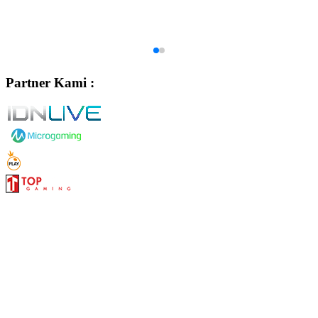
Partner Kami :