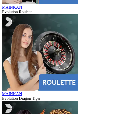
MAINKAN
Evolution Roulette
MAINKAN
Evolution Dragon Tiger