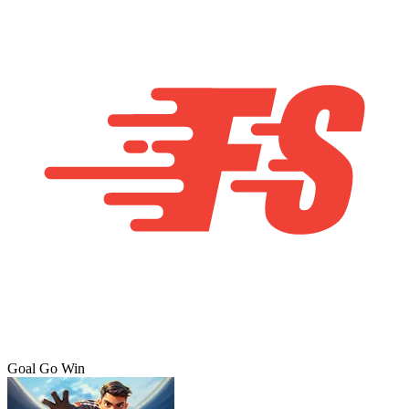
Goal Go Win