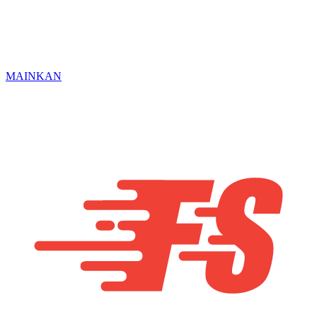
MAINKAN