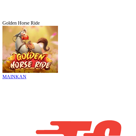
Golden Horse Ride
MAINKAN