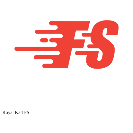
Royal Katt FS