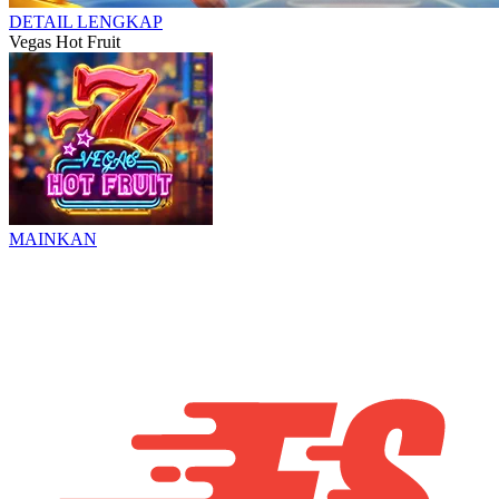
DETAIL LENGKAP
Vegas Hot Fruit
MAINKAN